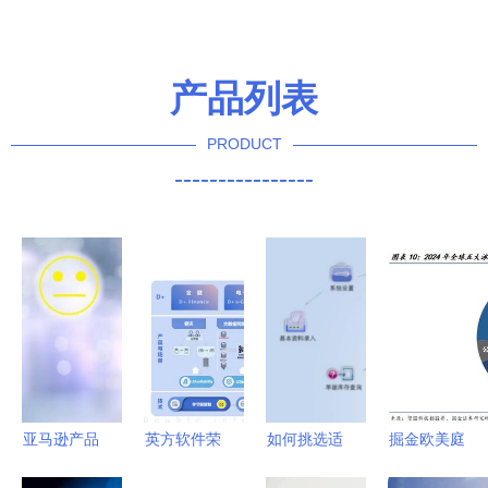
产品列表
PRODUCT
----------------
亚马逊产品
英方软件荣
如何挑选适
掘金欧美庭
转化率的软
登36氪“中
合您的进销
院经济 中