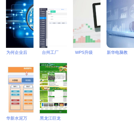
件驱动因素
国新基建之
存管理软
国泳池机器
从技术视角
王”榜单，
件？一份实
人品牌加速
剖析关键影
彰显软件开
用指南
出海与软件
响点
发硬实力
开发赋能
为何企业后
台州工厂
WPS升级
新华电脑教
期纷纷转向
ERP软件定
后如何轻松
育再登央
定制ERP软
制开发 提
回退至旧版
视，重庆新
件开发？
升制造业智
本？详细指
华软件开发
能化管理的
南助你无忧
专业引领职
关键路径
切换
业新风向
华新水泥万
黑龙江巨龙
吨线智能工
食品科技开