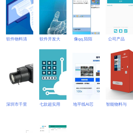
软件物料清
软件开发大
像qq,陌陌
公司产品
单解析 从
概成本需要
这种im软
阐述商城
缘起要点详
多少？这里
件,即时通
app软件开
解到生产管
告诉你6点
讯都用到了
发功能 会
理推动指南
什么技术
员中心
是基于
openfire这
种开源产品
深圳市千里
七款超实用
地平线AI芯
智能物料与
进行二次开
马软件开发
的办公文档
片技术专场
工具发放管
发的吗
以专业与创
加密软件推
第二讲回顾
理软件系统
新驱动企业
荐，为您的
软件开发生
开发方案